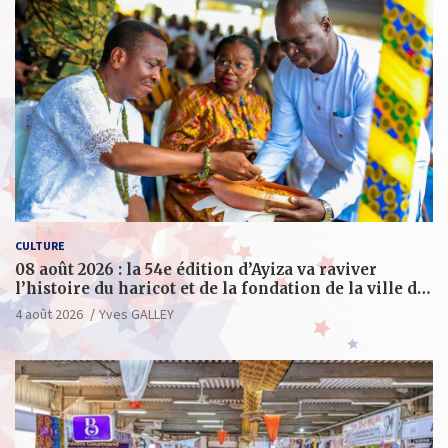
CULTURE
08 août 2026 : la 54e édition d’Ayiza va raviver
l’histoire du haricot et de la fondation de la ville de
Tsévié
4 août 2026
Yves GALLEY