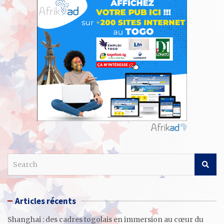
S
e
a
r
Articles récents
c
h
Shanghai : des cadres togolais en immersion au cœur du