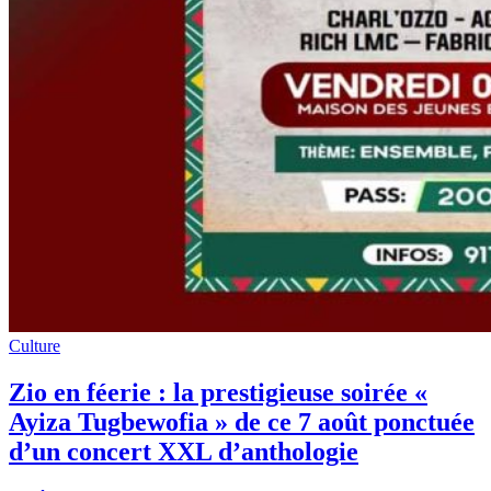
Culture
Zio en féerie : la prestigieuse soirée «
Ayiza Tugbewofia » de ce 7 août ponctuée
d’un concert XXL d’anthologie