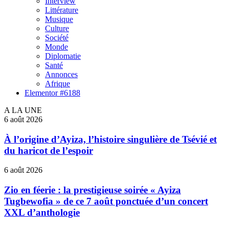
Interview
Littérature
Musique
Culture
Société
Monde
Diplomatie
Santé
Annonces
Afrique
Elementor #6188
A LA UNE
6 août 2026
À l’origine d’Ayiza, l’histoire singulière de Tsévié et
du haricot de l’espoir
6 août 2026
Zio en féerie : la prestigieuse soirée « Ayiza
Tugbewofia » de ce 7 août ponctuée d’un concert
XXL d’anthologie