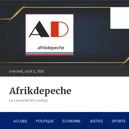
Skip
to
content
mercredi, août 5, 2026
Afrikdepeche
La curiosité en continu
ACCUEIL
POLITIQUE
ECONOMIE
JUSTICE
SPORTS