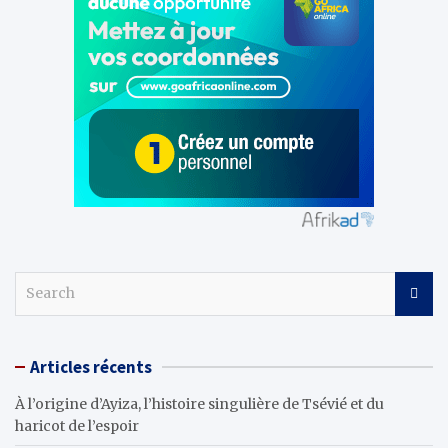
S
e
a
r
Articles récents
c
h
À l’origine d’Ayiza, l’histoire singulière de Tsévié et du
haricot de l’espoir