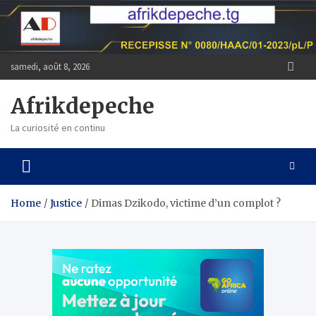
Skip
to
content
samedi, août 8, 2026
Afrikdepeche
La curiosité en continu
Home
Justice
Dimas Dzikodo, victime d’un complot ?