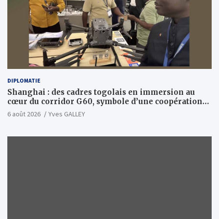
DIPLOMATIE
Shanghai : des cadres togolais en immersion au
cœur du corridor G60, symbole d’une coopération
sino-togolaise axée sur l’excellence et le leadership
6 août 2026
Yves GALLEY
d’impact