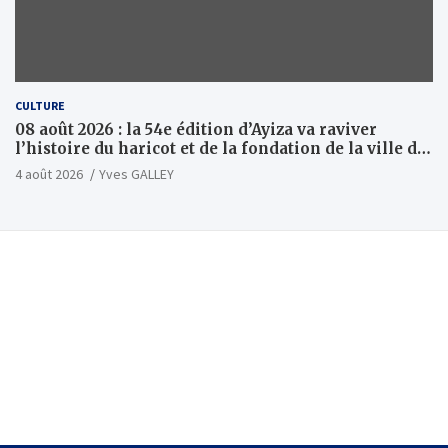
CULTURE
08 août 2026 : la 54e édition d’Ayiza va raviver
l’histoire du haricot et de la fondation de la ville de
Tsévié
4 août 2026
Yves GALLEY