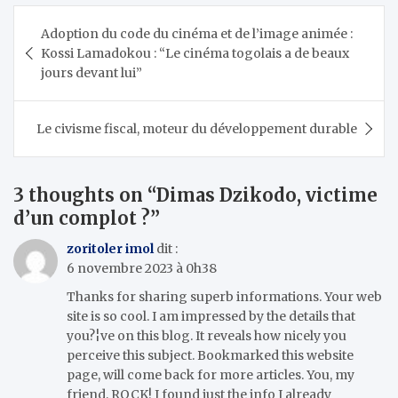
Navigation
Adoption du code du cinéma et de l’image animée :
de
Kossi Lamadokou : “Le cinéma togolais a de beaux
l’article
jours devant lui”
Le civisme fiscal, moteur du développement durable
3 thoughts on “
Dimas Dzikodo, victime
d’un complot ?
”
zoritoler imol
dit :
6 novembre 2023 à 0h38
Thanks for sharing superb informations. Your web
site is so cool. I am impressed by the details that
you?¦ve on this blog. It reveals how nicely you
perceive this subject. Bookmarked this website
page, will come back for more articles. You, my
friend, ROCK! I found just the info I already