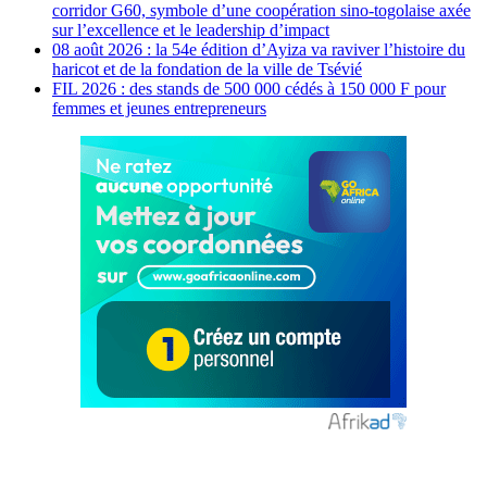
corridor G60, symbole d’une coopération sino-togolaise axée
sur l’excellence et le leadership d’impact
08 août 2026 : la 54e édition d’Ayiza va raviver l’histoire du
haricot et de la fondation de la ville de Tsévié
FIL 2026 : des stands de 500 000 cédés à 150 000 F pour
femmes et jeunes entrepreneurs