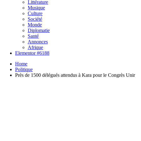
Littérature
Musique
Culture
Société
Monde
Diplomatie
Santé
Annonces
Afrique
Elementor #6188
Home
Politique
Près de 1500 délégués attendus à Kara pour le Congrès Unir