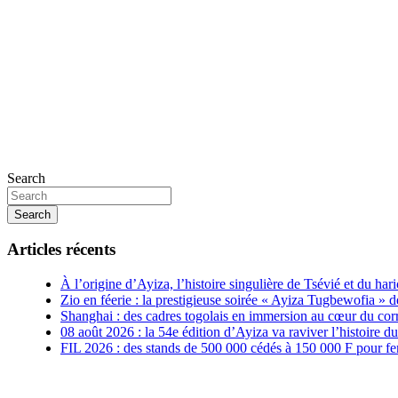
Search
Search
Articles récents
À l’origine d’Ayiza, l’histoire singulière de Tsévié et du hari
Zio en féerie : la prestigieuse soirée « Ayiza Tugbewofia »
Shanghai : des cadres togolais en immersion au cœur du corr
08 août 2026 : la 54e édition d’Ayiza va raviver l’histoire du 
FIL 2026 : des stands de 500 000 cédés à 150 000 F pour fe