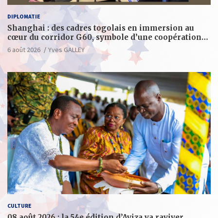
DIPLOMATIE
Shanghai : des cadres togolais en immersion au
cœur du corridor G60, symbole d’une coopération
sino-togolaise axée sur l’excellence et le leadership
6 août 2026
Yves GALLEY
d’impact
CULTURE
08 août 2026 : la 54e édition d’Ayiza va raviver