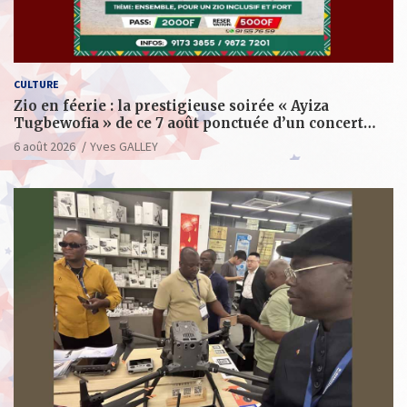
CULTURE
Zio en féerie : la prestigieuse soirée « Ayiza
Tugbewofia » de ce 7 août ponctuée d’un concert
XXL d’anthologie
6 août 2026
Yves GALLEY