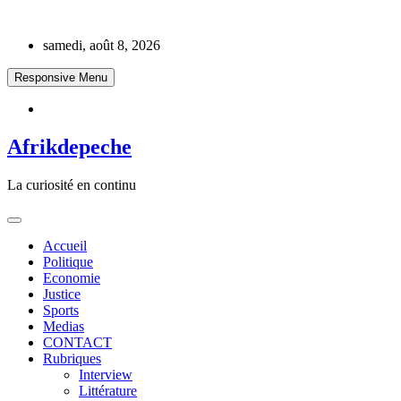
Skip
to
samedi, août 8, 2026
content
Responsive Menu
Afrikdepeche
La curiosité en continu
Accueil
Politique
Economie
Justice
Sports
Medias
CONTACT
Rubriques
Interview
Littérature