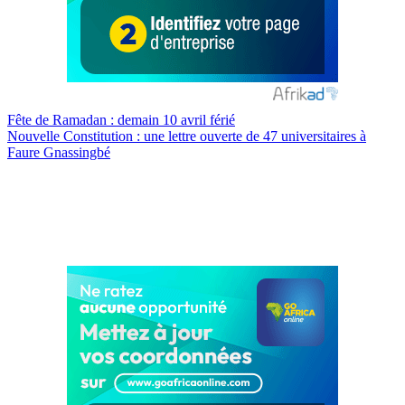
Navigation
Fête de Ramadan : demain 10 avril férié
Nouvelle Constitution : une lettre ouverte de 47 universitaires à
de
Faure Gnassingbé
l’article