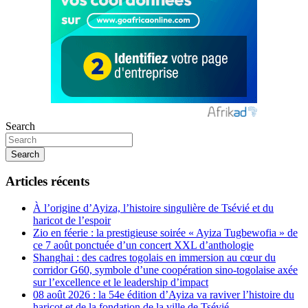
Search
Search
Articles récents
À l’origine d’Ayiza, l’histoire singulière de Tsévié et du
haricot de l’espoir
Zio en féerie : la prestigieuse soirée « Ayiza Tugbewofia » de
ce 7 août ponctuée d’un concert XXL d’anthologie
Shanghai : des cadres togolais en immersion au cœur du
corridor G60, symbole d’une coopération sino-togolaise axée
sur l’excellence et le leadership d’impact
08 août 2026 : la 54e édition d’Ayiza va raviver l’histoire du
haricot et de la fondation de la ville de Tsévié