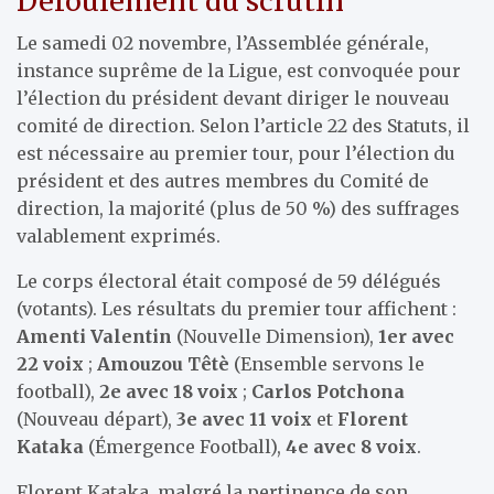
Déroulement du scrutin
Le samedi 02 novembre, l’Assemblée générale,
instance suprême de la Ligue, est convoquée pour
l’élection du président devant diriger le nouveau
comité de direction. Selon l’article 22 des Statuts, il
est nécessaire au premier tour, pour l’élection du
président et des autres membres du Comité de
direction, la majorité (plus de 50 %) des suffrages
valablement exprimés.
Le corps électoral était composé de 59 délégués
(votants). Les résultats du premier tour affichent :
Amenti Valentin
(Nouvelle Dimension),
1er avec
22 voix
;
Amouzou Têtè
(Ensemble servons le
football),
2e avec 18 voix
;
Carlos Potchona
(Nouveau départ),
3e avec 11 voix
et
Florent
Kataka
(Émergence Football),
4e avec 8 voix
.
Florent Kataka, malgré la pertinence de son