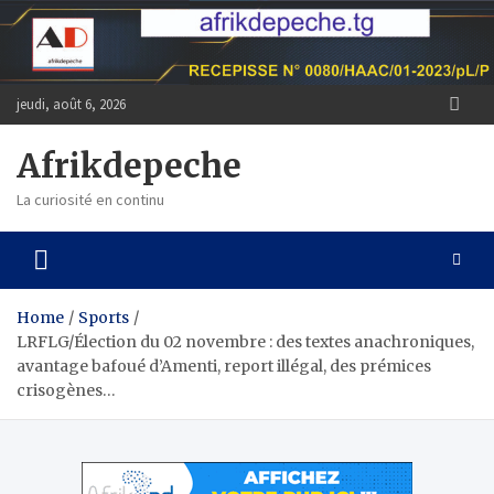
Skip
to
content
jeudi, août 6, 2026
Afrikdepeche
La curiosité en continu
Home
Sports
LRFLG/Élection du 02 novembre : des textes anachroniques,
avantage bafoué d’Amenti, report illégal, des prémices
crisogènes…