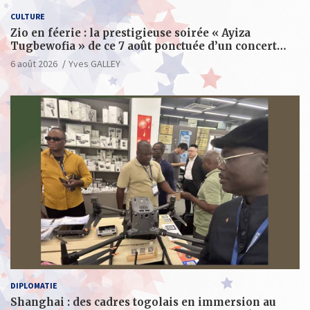
CULTURE
Zio en féerie : la prestigieuse soirée « Ayiza
Tugbewofia » de ce 7 août ponctuée d’un concert
XXL d’anthologie
6 août 2026
Yves GALLEY
DIPLOMATIE
Shanghai : des cadres togolais en immersion au