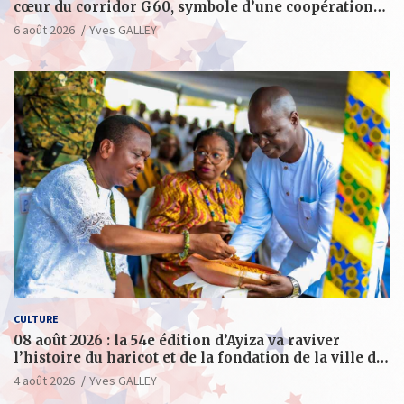
cœur du corridor G60, symbole d’une coopération
sino-togolaise axée sur l’excellence et le leadership
6 août 2026
Yves GALLEY
d’impact
CULTURE
08 août 2026 : la 54e édition d’Ayiza va raviver
l’histoire du haricot et de la fondation de la ville de
Tsévié
4 août 2026
Yves GALLEY