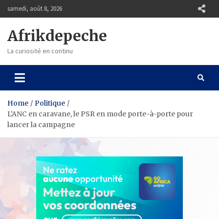
Skip
samedi, août 8, 2026
to
content
Afrikdepeche
La curiosité en continu
Home
Politique
L’ANC en caravane, le PSR en mode porte-à-porte pour
lancer la campagne