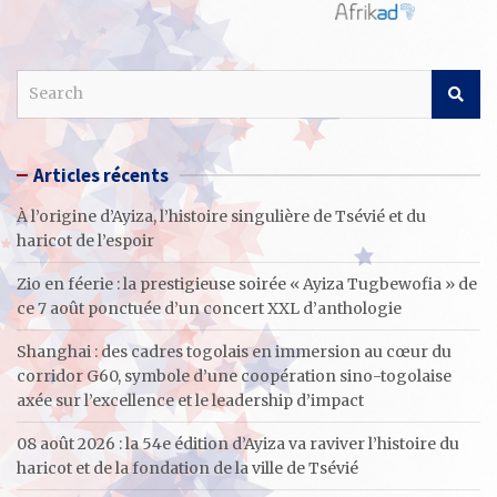
S
e
a
r
Articles récents
c
h
À l’origine d’Ayiza, l’histoire singulière de Tsévié et du
haricot de l’espoir
Zio en féerie : la prestigieuse soirée « Ayiza Tugbewofia » de
ce 7 août ponctuée d’un concert XXL d’anthologie
Shanghai : des cadres togolais en immersion au cœur du
corridor G60, symbole d’une coopération sino-togolaise
axée sur l’excellence et le leadership d’impact
08 août 2026 : la 54e édition d’Ayiza va raviver l’histoire du
haricot et de la fondation de la ville de Tsévié