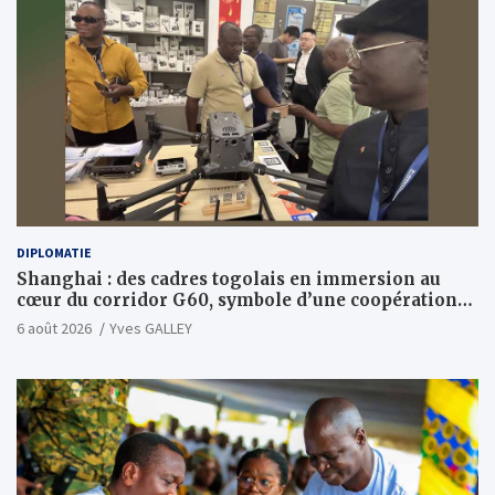
DIPLOMATIE
Shanghai : des cadres togolais en immersion au
cœur du corridor G60, symbole d’une coopération
sino-togolaise axée sur l’excellence et le leadership
6 août 2026
Yves GALLEY
d’impact