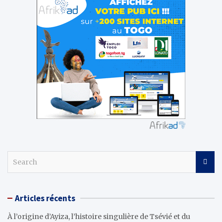
S
e
a
r
Articles récents
c
h
À l’origine d’Ayiza, l’histoire singulière de Tsévié et du