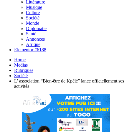
Littérature
Musique
Culture
Société
Monde
Diplomatie
Santé
Annonces
Afrique
Elementor #6188
Home
Medias
Rubriques
Société
L’ association “Bien-être de Kpélé” lance officiellement ses
activités