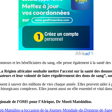
nneurs et les bénéficiaires du sang, elle pense également à la santé des
a Région africaine souhaite mettre l’accent sur la santé des donneur
teurs et leur volonté de faire régulièrement des dons de sang”, soul
uent à sauver des millions de vies chaque année. Elles peuvent aider à p
 chirurgicaux complexes. Elles jouent aussi un rôle essentiel et vital dans
égionale de l’OMS pour l’Afrique, Dr Moeti Matshidiso.
ti-Matsidiso-a-loccasion-de-la-Journee-Mondiale-du-Donneur-de-San