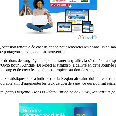
 occasion renouvelée chaque année pour remercier les donneurs de sang 
 : partageons la vie, donnons souvent ! ».
é de dons de sang réguliers pour assurer la qualité, la sécurité et la dis
e l’OMS pour l’Afrique, Dr Moeti Matshidiso, a délivré en cette Journé
son sang et de créer les conditions propices au don de sang.
t aux statistiques, elle a indiqué que la Région africaine doit faire plus 
t durable afin d’augmenter les taux de don de sang, ce qui pourrait éga
réoccupation majeure. Dans la Région africaine de l’OMS, les patients p