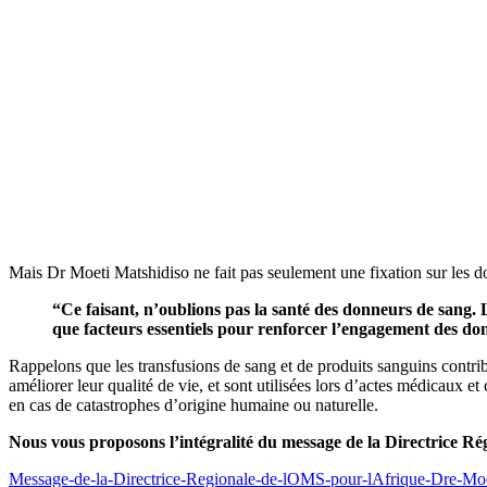
Mais Dr Moeti Matshidiso ne fait pas seulement une fixation sur les do
“Ce faisant, n’oublions pas la santé des donneurs de sang. L
que facteurs essentiels pour renforcer l’engagement des dona
Rappelons que les transfusions de sang et de produits sanguins contrib
améliorer leur qualité de vie, et sont utilisées lors d’actes médicaux et
en cas de catastrophes d’origine humaine ou naturelle.
Nous vous proposons l’intégralité du message de la Directrice R
Message-de-la-Directrice-Regionale-de-lOMS-pour-lAfrique-Dre-Moe