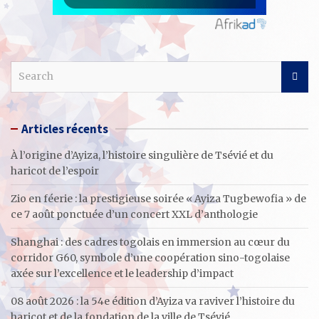
S
e
a
r
Articles récents
c
h
À l’origine d’Ayiza, l’histoire singulière de Tsévié et du
haricot de l’espoir
Zio en féerie : la prestigieuse soirée « Ayiza Tugbewofia » de
ce 7 août ponctuée d’un concert XXL d’anthologie
Shanghai : des cadres togolais en immersion au cœur du
corridor G60, symbole d’une coopération sino-togolaise
axée sur l’excellence et le leadership d’impact
08 août 2026 : la 54e édition d’Ayiza va raviver l’histoire du
haricot et de la fondation de la ville de Tsévié