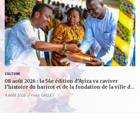
CULTURE
08 août 2026 : la 54e édition d’Ayiza va raviver
l’histoire du haricot et de la fondation de la ville de
Tsévié
4 août 2026
Yves GALLEY