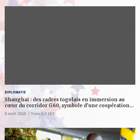
DIPLOMATIE
Shanghai : des cadres togolais en immersion au
cœur du corridor G60, symbole d’une coopération
sino-togolaise axée sur l’excellence et le leadership
6 août 2026
Yves GALLEY
d’impact