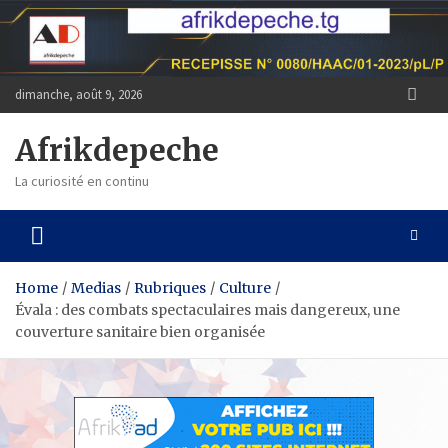
Skip
to
content
dimanche, août 9, 2026
Afrikdepeche
La curiosité en continu
Home
Medias
Rubriques
Culture
Évala : des combats spectaculaires mais dangereux, une
couverture sanitaire bien organisée