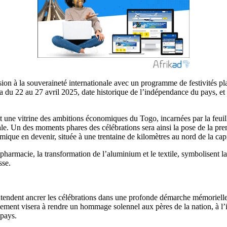
 à la souveraineté internationale avec un programme de festivités plac
ndra du 22 au 27 avril 2025, date historique de l’indépendance du pays
 une vitrine des ambitions économiques du Togo, incarnées par la feui
nale. Un des moments phares des célébrations sera ainsi la pose de la prem
que en devenir, située à une trentaine de kilomètres au nord de la capi
 pharmacie, la transformation de l’aluminium et le textile, symbolisent la
sse.
es entendent ancrer les célébrations dans une profonde démarche mémoriel
nement visera à rendre un hommage solennel aux pères de la nation, à l’
 pays.