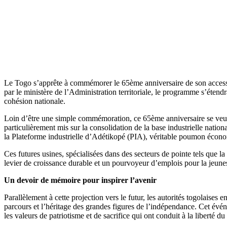
Le Togo s’apprête à commémorer le 65ème anniversaire de son accession
par le ministère de l’Administration territoriale, le programme s’éte
cohésion nationale.
Loin d’être une simple commémoration, ce 65ème anniversaire se veut
particulièrement mis sur la consolidation de la base industrielle natio
la Plateforme industrielle d’Adétikopé (PIA), véritable poumon économi
Ces futures usines, spécialisées dans des secteurs de pointe tels que la
levier de croissance durable et un pourvoyeur d’emplois pour la jeune
Un devoir de mémoire pour inspirer l’avenir
Parallèlement à cette projection vers le futur, les autorités togolais
parcours et l’héritage des grandes figures de l’indépendance. Cet évé
les valeurs de patriotisme et de sacrifice qui ont conduit à la liberté du