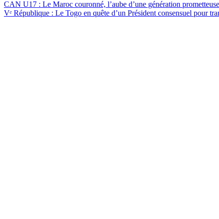
CAN U17 : Le Maroc couronné, l’aube d’une génération prometteus
Vᵉ République : Le Togo en quête d’un Président consensuel pour tran