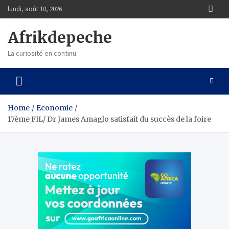
Skip
lundi, août 10, 2026
to
content
Afrikdepeche
La curiosité en continu
Home
Economie
17ème FIL/ Dr James Amaglo satisfait du succès de la foire