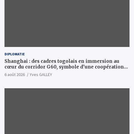
DIPLOMATIE
Shanghai : des cadres togolais en immersion au
cœur du corridor G60, symbole d’une coopération
sino-togolaise axée sur l’excellence et le leadership
6 août 2026
Yves GALLEY
d’impact