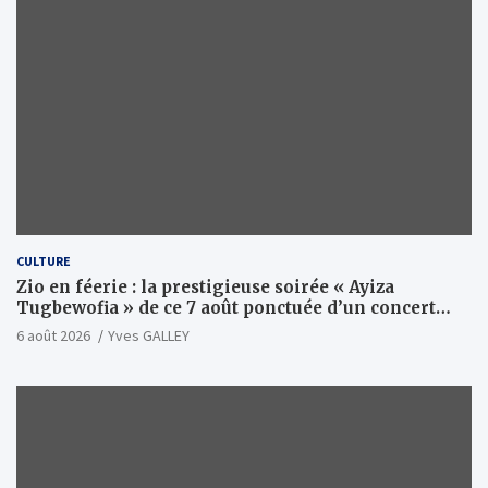
CULTURE
Zio en féerie : la prestigieuse soirée « Ayiza
Tugbewofia » de ce 7 août ponctuée d’un concert
XXL d’anthologie
6 août 2026
Yves GALLEY