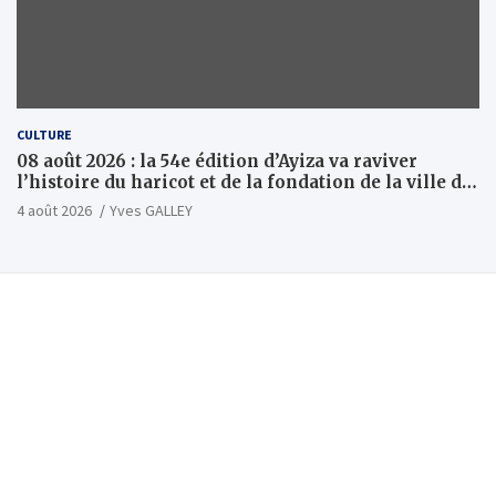
CULTURE
08 août 2026 : la 54e édition d’Ayiza va raviver
l’histoire du haricot et de la fondation de la ville de
Tsévié
4 août 2026
Yves GALLEY