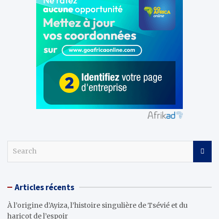
S
e
a
r
Articles récents
c
h
À l’origine d’Ayiza, l’histoire singulière de Tsévié et du
haricot de l’espoir