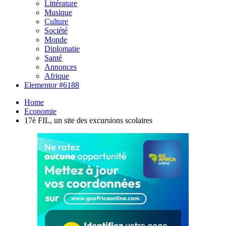
Littérature
Musique
Culture
Société
Monde
Diplomatie
Santé
Annonces
Afrique
Elementor #6188
Home
Economie
17è FIL, un site des excursions scolaires