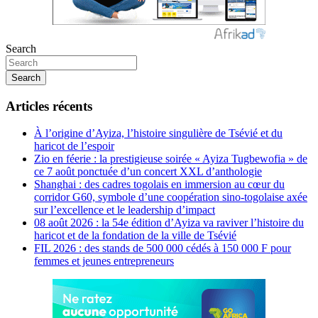
Search
Search
Articles récents
À l’origine d’Ayiza, l’histoire singulière de Tsévié et du
haricot de l’espoir
Zio en féerie : la prestigieuse soirée « Ayiza Tugbewofia » de
ce 7 août ponctuée d’un concert XXL d’anthologie
Shanghai : des cadres togolais en immersion au cœur du
corridor G60, symbole d’une coopération sino-togolaise axée
sur l’excellence et le leadership d’impact
08 août 2026 : la 54e édition d’Ayiza va raviver l’histoire du
haricot et de la fondation de la ville de Tsévié
FIL 2026 : des stands de 500 000 cédés à 150 000 F pour
femmes et jeunes entrepreneurs