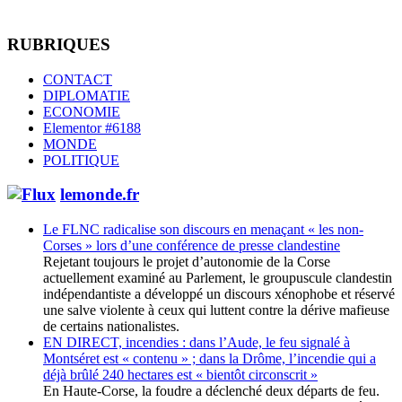
RUBRIQUES
CONTACT
DIPLOMATIE
ECONOMIE
Elementor #6188
MONDE
POLITIQUE
lemonde.fr
Le FLNC radicalise son discours en menaçant « les non-
Corses » lors d’une conférence de presse clandestine
Rejetant toujours le projet d’autonomie de la Corse
actuellement examiné au Parlement, le groupuscule clandestin
indépendantiste a développé un discours xénophobe et réservé
une salve violente à ceux qui luttent contre la dérive mafieuse
de certains nationalistes.
EN DIRECT, incendies : dans l’Aude, le feu signalé à
Montséret est « contenu » ; dans la Drôme, l’incendie qui a
déjà brûlé 240 hectares est « bientôt circonscrit »
En Haute-Corse, la foudre a déclenché deux départs de feu.