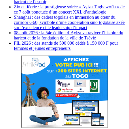
haricot de l’espoir
Zio en féerie : la prestigieuse soirée « Ayiza Tugbewofia » de
ce 7 août ponctuée d’un concert XXL d’anthologie
Shanghai : des cadres togolais en immersion au cœur du
corridor G60, symbole d’une coopération sino-togolaise axée
sur l’excellence et le leadership d’impact
08 août 2026 : la 54e édition d’Ayiza va raviver l’histoire du
haricot et de la fondation de la ville de Tsévié
FIL 2026 : des stands de 500 000 cédés à 150 000 F pour
femmes et jeunes entrepreneurs