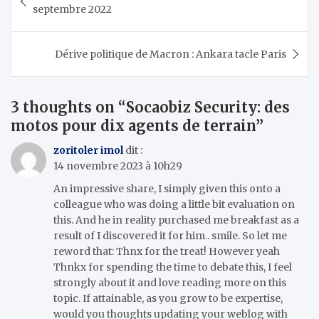
de
septembre 2022
l’article
Dérive politique de Macron : Ankara tacle Paris
3 thoughts on “
Socaobiz Security: des
motos pour dix agents de terrain
”
zoritoler imol
dit :
14 novembre 2023 à 10h29
An impressive share, I simply given this onto a
colleague who was doing a little bit evaluation on
this. And he in reality purchased me breakfast as a
result of I discovered it for him.. smile. So let me
reword that: Thnx for the treat! However yeah
Thnkx for spending the time to debate this, I feel
strongly about it and love reading more on this
topic. If attainable, as you grow to be expertise,
would you thoughts updating your weblog with