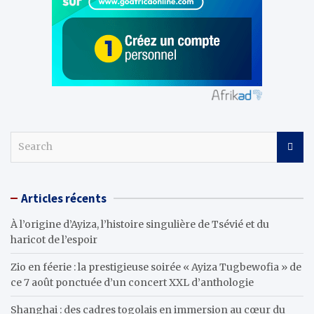
S
e
a
r
Articles récents
c
h
À l’origine d’Ayiza, l’histoire singulière de Tsévié et du
haricot de l’espoir
Zio en féerie : la prestigieuse soirée « Ayiza Tugbewofia » de
ce 7 août ponctuée d’un concert XXL d’anthologie
Shanghai : des cadres togolais en immersion au cœur du