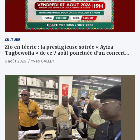
CULTURE
Zio en féerie : la prestigieuse soirée « Ayiza
Tugbewofia » de ce 7 août ponctuée d’un concert
XXL d’anthologie
6 août 2026
Yves GALLEY