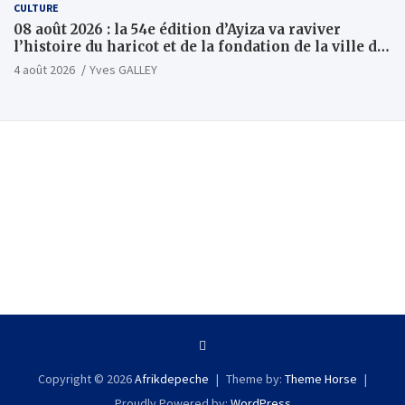
CULTURE
08 août 2026 : la 54e édition d’Ayiza va raviver
l’histoire du haricot et de la fondation de la ville de
Tsévié
4 août 2026
Yves GALLEY
Copyright © 2026
Afrikdepeche
Theme by:
Theme Horse
Proudly Powered by:
WordPress