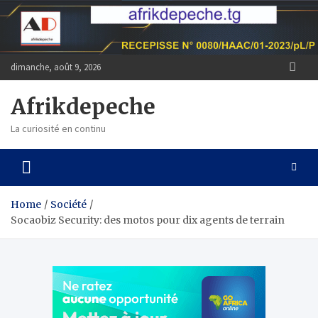
Skip
to
content
dimanche, août 9, 2026
Afrikdepeche
La curiosité en continu
Home
Société
Socaobiz Security: des motos pour dix agents de terrain