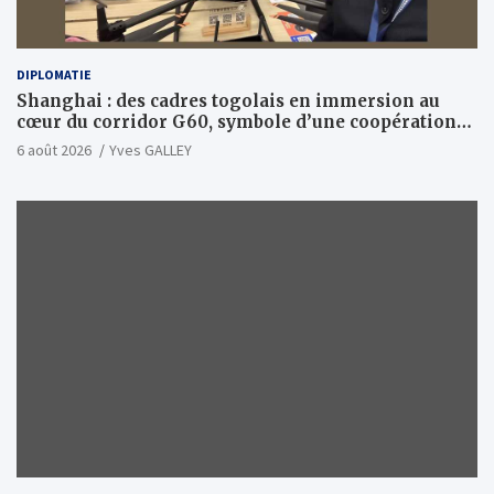
DIPLOMATIE
Shanghai : des cadres togolais en immersion au
cœur du corridor G60, symbole d’une coopération
sino-togolaise axée sur l’excellence et le leadership
6 août 2026
Yves GALLEY
d’impact