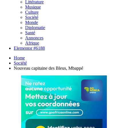
Littérature
Musique
Culture
Société
Monde
Diplomatie
Santé
Annonces
Afrique
Elementor #6188
Home
Société
Nouveau capitaine des Bleus, Mbappé