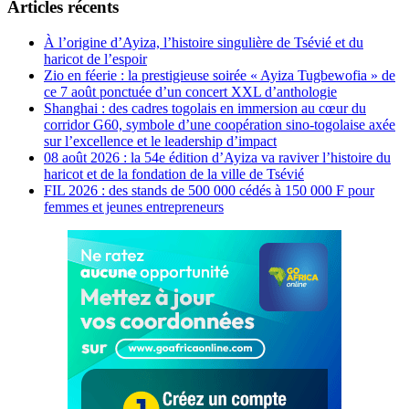
Articles récents
À l’origine d’Ayiza, l’histoire singulière de Tsévié et du
haricot de l’espoir
Zio en féerie : la prestigieuse soirée « Ayiza Tugbewofia » de
ce 7 août ponctuée d’un concert XXL d’anthologie
Shanghai : des cadres togolais en immersion au cœur du
corridor G60, symbole d’une coopération sino-togolaise axée
sur l’excellence et le leadership d’impact
08 août 2026 : la 54e édition d’Ayiza va raviver l’histoire du
haricot et de la fondation de la ville de Tsévié
FIL 2026 : des stands de 500 000 cédés à 150 000 F pour
femmes et jeunes entrepreneurs