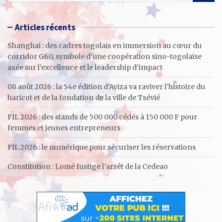
a
r
Articles récents
c
h
Shanghai : des cadres togolais en immersion au cœur du
corridor G60, symbole d’une coopération sino-togolaise
axée sur l’excellence et le leadership d’impact
08 août 2026 : la 54e édition d’Ayiza va raviver l’histoire du
haricot et de la fondation de la ville de Tsévié
FIL 2026 : des stands de 500 000 cédés à 150 000 F pour
femmes et jeunes entrepreneurs
FIL 2026 : le numérique pour sécuriser les réservations
Constitution : Lomé fustige l’arrêt de la Cedeao