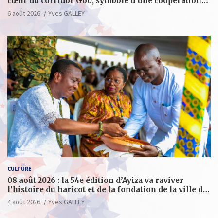
cœur du corridor G60, symbole d’une coopération
sino-togolaise axée sur l’excellence et le leadership
6 août 2026
Yves GALLEY
d’impact
CULTURE
08 août 2026 : la 54e édition d’Ayiza va raviver
l’histoire du haricot et de la fondation de la ville de
Tsévié
4 août 2026
Yves GALLEY