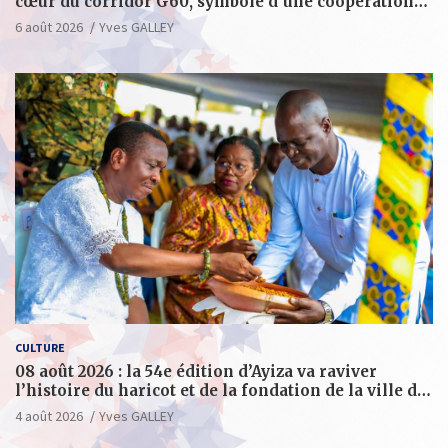
cœur du corridor G60, symbole d’une coopération
sino-togolaise axée sur l’excellence et le leadership
6 août 2026
Yves GALLEY
d’impact
CULTURE
08 août 2026 : la 54e édition d’Ayiza va raviver
l’histoire du haricot et de la fondation de la ville de
Tsévié
4 août 2026
Yves GALLEY