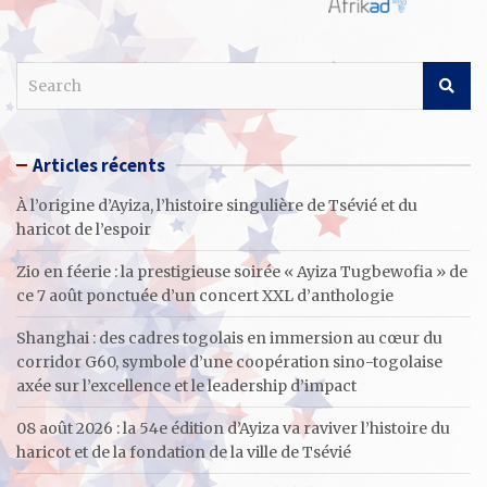
S
e
a
r
Articles récents
c
h
À l’origine d’Ayiza, l’histoire singulière de Tsévié et du
haricot de l’espoir
Zio en féerie : la prestigieuse soirée « Ayiza Tugbewofia » de
ce 7 août ponctuée d’un concert XXL d’anthologie
Shanghai : des cadres togolais en immersion au cœur du
corridor G60, symbole d’une coopération sino-togolaise
axée sur l’excellence et le leadership d’impact
08 août 2026 : la 54e édition d’Ayiza va raviver l’histoire du
haricot et de la fondation de la ville de Tsévié