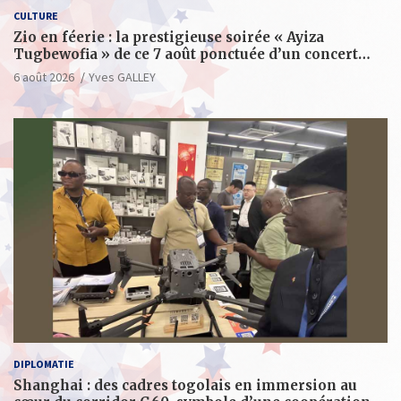
CULTURE
Zio en féerie : la prestigieuse soirée « Ayiza
Tugbewofia » de ce 7 août ponctuée d’un concert
XXL d’anthologie
6 août 2026
Yves GALLEY
DIPLOMATIE
Shanghai : des cadres togolais en immersion au