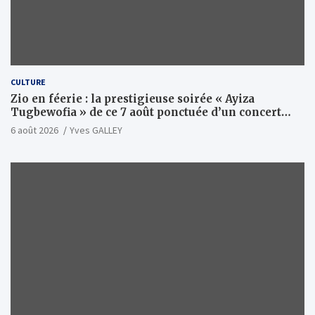
CULTURE
Zio en féerie : la prestigieuse soirée « Ayiza
Tugbewofia » de ce 7 août ponctuée d’un concert
XXL d’anthologie
6 août 2026
Yves GALLEY