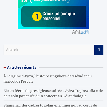
S
e
a
r
Articles récents
c
h
À l’origine d’Ayiza, l’histoire singulière de Tsévié et du
haricot de l’espoir
Zio en féerie : la prestigieuse soirée « Ayiza Tugbewofia » de
ce 7 août ponctuée d’un concert XXL d’anthologie
Shanghai : des cadres togolais en immersion au cœur du