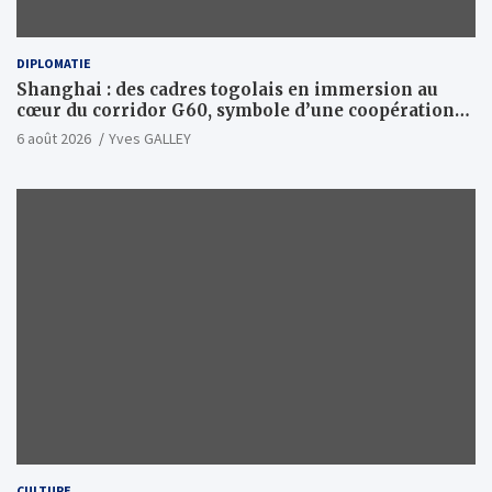
DIPLOMATIE
Shanghai : des cadres togolais en immersion au
cœur du corridor G60, symbole d’une coopération
sino-togolaise axée sur l’excellence et le leadership
6 août 2026
Yves GALLEY
d’impact
CULTURE