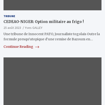
TRIBUNE
CEDEAO-NIGER: Option militaire au frigo !
25 août 2023
Yves GALLEY
Une tribune de Innocent PATO, Journaliste togolais Outre la
formule presqu’utopique d’une remise de Bazoum en…
Continue Reading