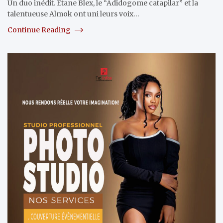
Un duo inédit. Etane Blex, le “Adidogome catapilar” et la
talentueuse Almok ont uni leurs voix…
Continue Reading