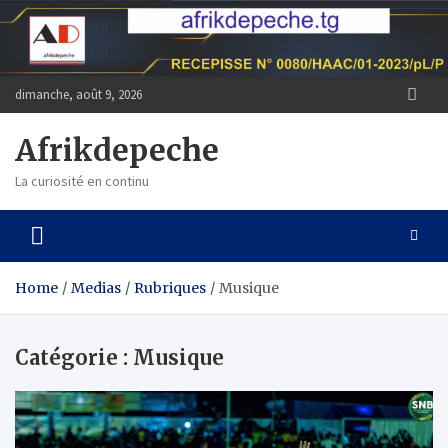
Skip
to
content
dimanche, août 9, 2026
Afrikdepeche
La curiosité en continu
Home
Medias
Rubriques
Musique
Catégorie :
Musique