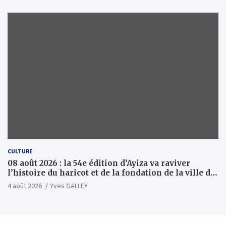
CULTURE
08 août 2026 : la 54e édition d’Ayiza va raviver
l’histoire du haricot et de la fondation de la ville de
Tsévié
4 août 2026
Yves GALLEY