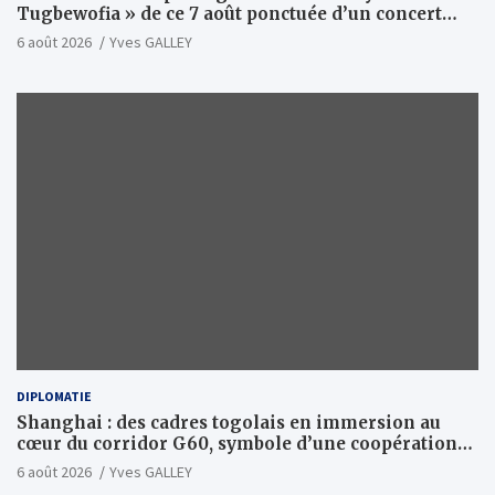
Tugbewofia » de ce 7 août ponctuée d’un concert
XXL d’anthologie
6 août 2026
Yves GALLEY
DIPLOMATIE
Shanghai : des cadres togolais en immersion au
cœur du corridor G60, symbole d’une coopération
sino-togolaise axée sur l’excellence et le leadership
6 août 2026
Yves GALLEY
d’impact