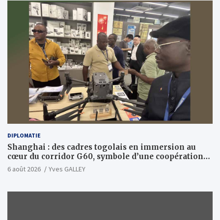
DIPLOMATIE
Shanghai : des cadres togolais en immersion au
cœur du corridor G60, symbole d’une coopération
sino-togolaise axée sur l’excellence et le leadership
6 août 2026
Yves GALLEY
d’impact