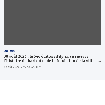
CULTURE
08 août 2026 : la 54e édition d’Ayiza va raviver
l’histoire du haricot et de la fondation de la ville de
Tsévié
4 août 2026
Yves GALLEY