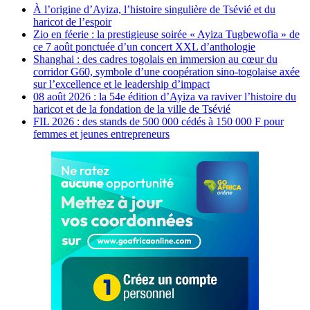
À l’origine d’Ayiza, l’histoire singulière de Tsévié et du
haricot de l’espoir
Zio en féerie : la prestigieuse soirée « Ayiza Tugbewofia » de
ce 7 août ponctuée d’un concert XXL d’anthologie
Shanghai : des cadres togolais en immersion au cœur du
corridor G60, symbole d’une coopération sino-togolaise axée
sur l’excellence et le leadership d’impact
08 août 2026 : la 54e édition d’Ayiza va raviver l’histoire du
haricot et de la fondation de la ville de Tsévié
FIL 2026 : des stands de 500 000 cédés à 150 000 F pour
femmes et jeunes entrepreneurs