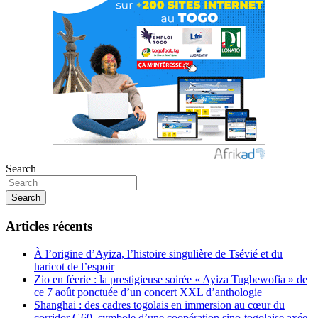
Search
Search
Articles récents
À l’origine d’Ayiza, l’histoire singulière de Tsévié et du
haricot de l’espoir
Zio en féerie : la prestigieuse soirée « Ayiza Tugbewofia » de
ce 7 août ponctuée d’un concert XXL d’anthologie
Shanghai : des cadres togolais en immersion au cœur du
corridor G60, symbole d’une coopération sino-togolaise axée