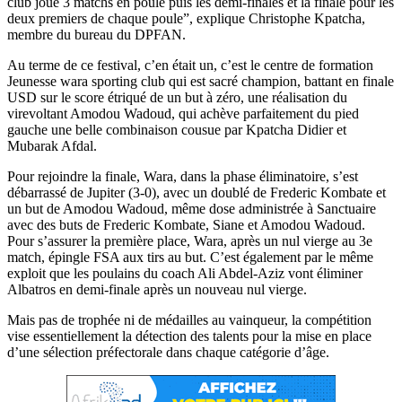
club joue 3 matchs en poule puis les demi-finales et la finale pour les
deux premiers de chaque poule”, explique Christophe Kpatcha,
membre du bureau du DPFAN.
Au terme de ce festival, c’en était un, c’est le centre de formation
Jeunesse wara sporting club qui est sacré champion, battant en finale
USD sur le score étriqué de un but à zéro, une réalisation du
virevoltant Amodou Wadoud, qui achève parfaitement du pied
gauche une belle combinaison cousue par Kpatcha Didier et
Mubarak Afdal.
Pour rejoindre la finale, Wara, dans la phase éliminatoire, s’est
débarrassé de Jupiter (3-0), avec un doublé de Frederic Kombate et
un but de Amodou Wadoud, même dose administrée à Sanctuaire
avec des buts de Frederic Kombate, Siane et Amodou Wadoud.
Pour s’assurer la première place, Wara, après un nul vierge au 3e
match, épingle FSA aux tirs au but. C’est également par le même
exploit que les poulains du coach Ali Abdel-Aziz vont éliminer
Albatros en demi-finale après un nouveau nul vierge.
Mais pas de trophée ni de médailles au vainqueur, la compétition
vise essentiellement la détection des talents pour la mise en place
d’une sélection préfectorale dans chaque catégorie d’âge.