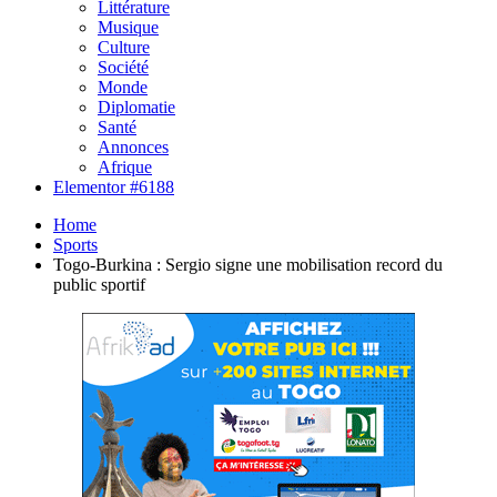
Littérature
Musique
Culture
Société
Monde
Diplomatie
Santé
Annonces
Afrique
Elementor #6188
Home
Sports
Togo-Burkina : Sergio signe une mobilisation record du
public sportif