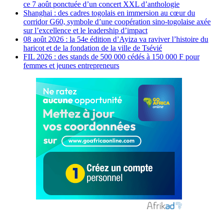
ce 7 août ponctuée d’un concert XXL d’anthologie
Shanghai : des cadres togolais en immersion au cœur du
corridor G60, symbole d’une coopération sino-togolaise axée
sur l’excellence et le leadership d’impact
08 août 2026 : la 54e édition d’Ayiza va raviver l’histoire du
haricot et de la fondation de la ville de Tsévié
FIL 2026 : des stands de 500 000 cédés à 150 000 F pour
femmes et jeunes entrepreneurs