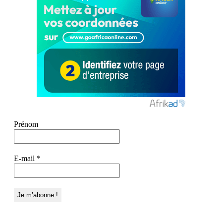
Prénom
E-mail
*