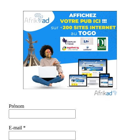
Prénom
E-mail
*