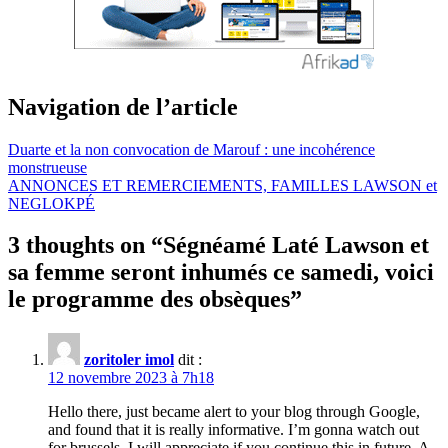
Navigation de l’article
Duarte et la non convocation de Marouf : une incohérence
monstrueuse
ANNONCES ET REMERCIEMENTS, FAMILLES LAWSON et
NEGLOKPÉ
3 thoughts on “
Ségnéamé Laté Lawson et
sa femme seront inhumés ce samedi, voici
le programme des obsèques
”
zoritoler imol
dit :
12 novembre 2023 à 7h18
Hello there, just became alert to your blog through Google,
and found that it is really informative. I’m gonna watch out
for brussels. I will appreciate if you continue this in future. A