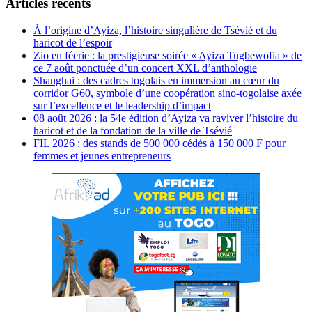
Articles récents
À l’origine d’Ayiza, l’histoire singulière de Tsévié et du
haricot de l’espoir
Zio en féerie : la prestigieuse soirée « Ayiza Tugbewofia » de
ce 7 août ponctuée d’un concert XXL d’anthologie
Shanghai : des cadres togolais en immersion au cœur du
corridor G60, symbole d’une coopération sino-togolaise axée
sur l’excellence et le leadership d’impact
08 août 2026 : la 54e édition d’Ayiza va raviver l’histoire du
haricot et de la fondation de la ville de Tsévié
FIL 2026 : des stands de 500 000 cédés à 150 000 F pour
femmes et jeunes entrepreneurs