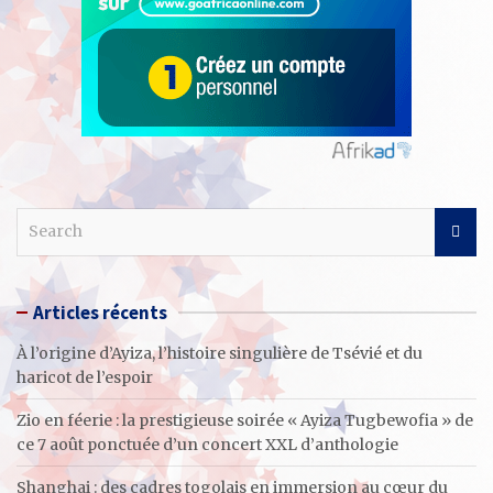
S
e
a
r
Articles récents
c
h
À l’origine d’Ayiza, l’histoire singulière de Tsévié et du
haricot de l’espoir
Zio en féerie : la prestigieuse soirée « Ayiza Tugbewofia » de
ce 7 août ponctuée d’un concert XXL d’anthologie
Shanghai : des cadres togolais en immersion au cœur du