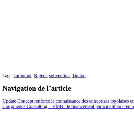
Tags:
carburant
,
Nigera
,
subvention
,
Tinubu
Navigation de l’article
Update Concept renforce la connaissance des entreprises togolaises
Congruence Consulting – VMB : le financement participatif au cœur 