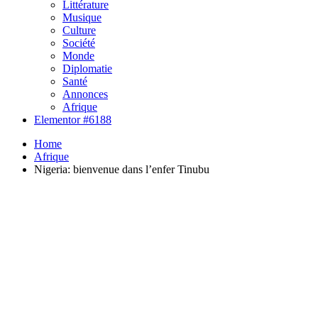
Littérature
Musique
Culture
Société
Monde
Diplomatie
Santé
Annonces
Afrique
Elementor #6188
Home
Afrique
Nigeria: bienvenue dans l’enfer Tinubu