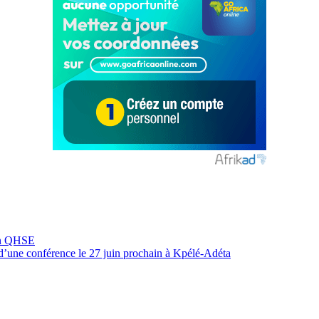
 en QHSE
d’une conférence le 27 juin prochain à Kpélé-Adéta