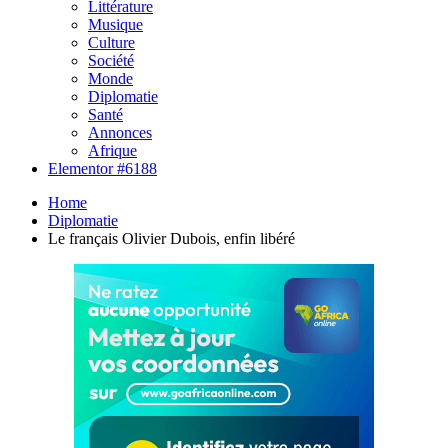
Littérature
Musique
Culture
Société
Monde
Diplomatie
Santé
Annonces
Afrique
Elementor #6188
Home
Diplomatie
Le français Olivier Dubois, enfin libéré