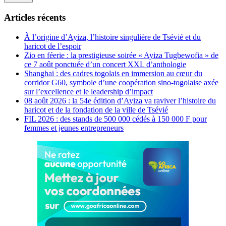
Articles récents
À l’origine d’Ayiza, l’histoire singulière de Tsévié et du
haricot de l’espoir
Zio en féerie : la prestigieuse soirée « Ayiza Tugbewofia » de
ce 7 août ponctuée d’un concert XXL d’anthologie
Shanghai : des cadres togolais en immersion au cœur du
corridor G60, symbole d’une coopération sino-togolaise axée
sur l’excellence et le leadership d’impact
08 août 2026 : la 54e édition d’Ayiza va raviver l’histoire du
haricot et de la fondation de la ville de Tsévié
FIL 2026 : des stands de 500 000 cédés à 150 000 F pour
femmes et jeunes entrepreneurs