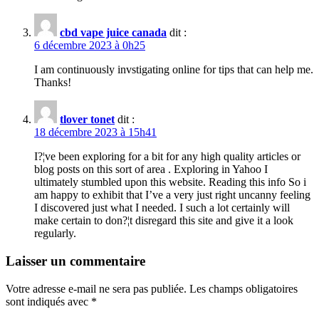
cbd vape juice canada
dit :
6 décembre 2023 à 0h25
I am continuously invstigating online for tips that can help me.
Thanks!
tlover tonet
dit :
18 décembre 2023 à 15h41
I?¦ve been exploring for a bit for any high quality articles or
blog posts on this sort of area . Exploring in Yahoo I
ultimately stumbled upon this website. Reading this info So i
am happy to exhibit that I’ve a very just right uncanny feeling
I discovered just what I needed. I such a lot certainly will
make certain to don?¦t disregard this site and give it a look
regularly.
Laisser un commentaire
Votre adresse e-mail ne sera pas publiée.
Les champs obligatoires
sont indiqués avec
*