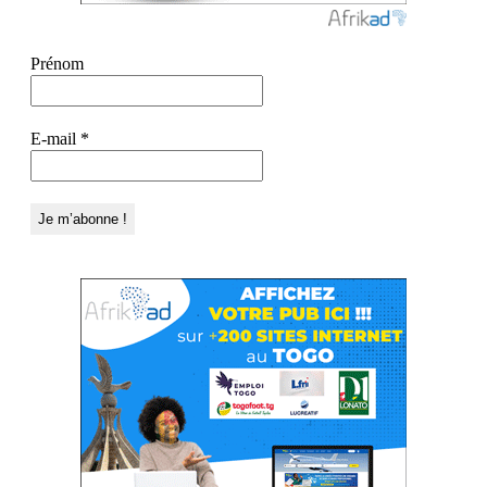
Prénom
E-mail
*