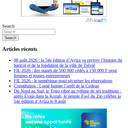
Search
Search
Articles récents
08 août 2026 : la 54e édition d’Ayiza va raviver l’histoire du
haricot et de la fondation de la ville de Tsévié
FIL 2026 : des stands de 500 000 cédés à 150 000 F pour
femmes et jeunes entrepreneurs
FIL 2026 : le numérique pour sécuriser les réservations
Constitution : Lomé fustige l’arrêt de la Cedeao
Du Nord au Sud, le Togo vibre au rythme de ses traditions :
après Évala dans la Kozah, le peuple Ewé du Zio célèbre la
54e édition d’Ayiza le 8 août