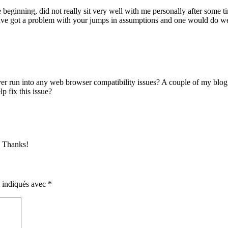
e beginning, did not really sit very well with me personally after som
l have got a problem with your jumps in assumptions and one would do wel
ver run into any web browser compatibility issues? A couple of my blog
p fix this issue?
y. Thanks!
t indiqués avec
*