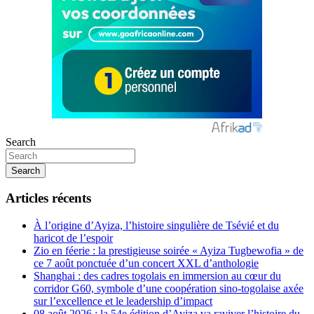
Search
Search
Articles récents
À l’origine d’Ayiza, l’histoire singulière de Tsévié et du
haricot de l’espoir
Zio en féerie : la prestigieuse soirée « Ayiza Tugbewofia » de
ce 7 août ponctuée d’un concert XXL d’anthologie
Shanghai : des cadres togolais en immersion au cœur du
corridor G60, symbole d’une coopération sino-togolaise axée
sur l’excellence et le leadership d’impact
08 août 2026 : la 54e édition d’Ayiza va raviver l’histoire du