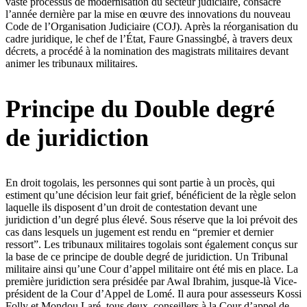
vaste processus de modernisation du secteur judiciaire, consacré
l’année dernière par la mise en œuvre des innovations du nouveau
Code de l’Organisation Judiciaire (COJ). Après la réorganisation du
cadre juridique, le chef de l’État, Faure Gnassingbé, à travers deux
décrets, a procédé à la nomination des magistrats militaires devant
animer les tribunaux militaires.
Principe du Double degré
de juridiction
En droit togolais, les personnes qui sont partie à un procès, qui
estiment qu’une décision leur fait grief, bénéficient de la règle selon
laquelle ils disposent d’un droit de contestation devant une
juridiction d’un degré plus élevé. Sous réserve que la loi prévoit des
cas dans lesquels un jugement est rendu en “premier et dernier
ressort”. Les tribunaux militaires togolais sont également conçus sur
la base de ce principe de double degré de juridiction. Un Tribunal
militaire ainsi qu’une Cour d’appel militaire ont été mis en place. La
première juridiction sera présidée par Awal Ibrahim, jusque-là Vice-
président de la Cour d’Appel de Lomé. Il aura pour assesseurs Kossi
Folly et Mondou Laré, tous deux, conseillers à la Cour d’appel de