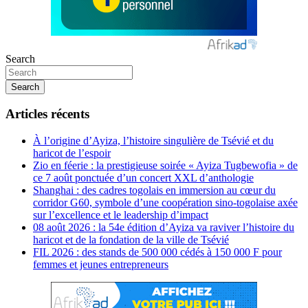
Search
Search
Articles récents
À l’origine d’Ayiza, l’histoire singulière de Tsévié et du
haricot de l’espoir
Zio en féerie : la prestigieuse soirée « Ayiza Tugbewofia » de
ce 7 août ponctuée d’un concert XXL d’anthologie
Shanghai : des cadres togolais en immersion au cœur du
corridor G60, symbole d’une coopération sino-togolaise axée
sur l’excellence et le leadership d’impact
08 août 2026 : la 54e édition d’Ayiza va raviver l’histoire du
haricot et de la fondation de la ville de Tsévié
FIL 2026 : des stands de 500 000 cédés à 150 000 F pour
femmes et jeunes entrepreneurs