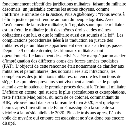
fonctionnement effectif des juridictions militaires, faisant du militaire
désormais, un jusiciable comme les autres citoyens, comme
l’afffirme le ministre de la Justice, Pius Agbétomey : “Nous avons à
bâtir la justice qui est rendue au nom du peuple togolais. Avec
l’avènement de la justice militaire, le Togolais saura que le militaire
est un frère, le militaire jouit des mêmes droits et des mêmes
obligations que lui, et que le militaire aussi est soumis à la loi”. Les
complications procédurales liées à la traduction en justice des
militaires et paramilitaires appartiennent désormais au temps passé.
Depuis le 9 octobre dernier, les tribunaux militaires sont
opérationnels. Le lancement des activités a été marqué par un atelier
d’imprégnation des différents corps des forces armées togolaises
(FAT). L’objectif de cette rencontre était notamment de clarifier aux
militaires et paramilitaires, des notions liées aux infractions, les
compétences des juridictions militaires, ou encore les fonctions de
siège. Les premiers prévenus sont vivement attendus et le peuple
attend avec impatience le premier procès devant le Tribunal militaire.
L’affaire en attente, qui suscite le plus spéculations et extrapolations,
reste l’affaire Madjoulba, du nom de ce colonel, commandant du
BIR, retrouvé mort dans son bureau le 4 mai 2020, soit quelques
heures après l’investiture de Faure Gnassingbé à la suite de sa
victoire à la présidentielle de 2020. Plus de trois ans après, l’épais
voile de mystère qui entoure cet assassinat ne s’est donc pas encore
dissipé.