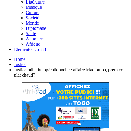
Littérature
Musique
Culture
Société
Monde
Diplomatie
Santé
Annonces
Afrique
Elementor #6188
Home
Justice
Justice militaire opérationnelle : affaire Madjoulba, premier
plat chaud?