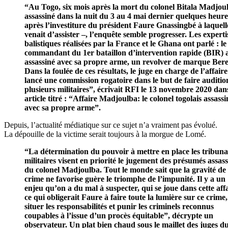
“Au Togo, six mois après la mort du colonel Bitala Madjou
assassiné dans la nuit du 3 au 4 mai dernier quelques heure
après l’investiture du président Faure Gnassingbé à laquelle
venait d’assister –, l’enquête semble progresser. Les experti
balistiques réalisées par la France et le Ghana ont parlé : le
commandant du 1er bataillon d’intervention rapide (BIR) a
assassiné avec sa propre arme, un revolver de marque Bere
Dans la foulée de ces résultats, le juge en charge de l’affaire
lancé une commission rogatoire dans le but de faire auditi
plusieurs militaires”, écrivait RFI le 13 novembre 2020 dan
article titré : “Affaire Madjoulba: le colonel togolais assassi
avec sa propre arme”.
Depuis, l’actualité médiatique sur ce sujet n’a vraiment pas évolué.
La dépouille de la victime serait toujours à la morgue de Lomé.
“La détermination du pouvoir à mettre en place les tribun
militaires visent en priorité le jugement des présumés assass
du colonel Madjoulba. Tout le monde sait que la gravité de
crime ne favorise guère le triomphe de l’impunité. Il y a un
enjeu qu’on a du mal à suspecter, qui se joue dans cette affa
ce qui obligerait Faure à faire toute la lumière sur ce crime,
situer les responsabilités et punir les criminels reconnus
coupables à l’issue d’un procès équitable”, décrypte un
observateur. Un plat bien chaud sous le maillet des juges d