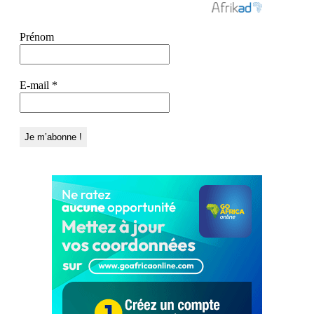
Prénom
E-mail
*