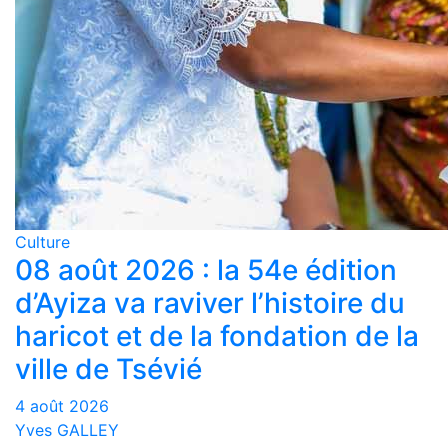
Culture
08 août 2026 : la 54e édition
d’Ayiza va raviver l’histoire du
haricot et de la fondation de la
ville de Tsévié
4 août 2026
Yves GALLEY