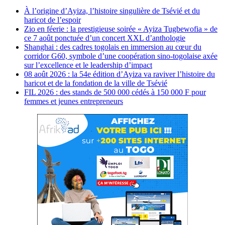
À l’origine d’Ayiza, l’histoire singulière de Tsévié et du
haricot de l’espoir
Zio en féerie : la prestigieuse soirée « Ayiza Tugbewofia » de
ce 7 août ponctuée d’un concert XXL d’anthologie
Shanghai : des cadres togolais en immersion au cœur du
corridor G60, symbole d’une coopération sino-togolaise axée
sur l’excellence et le leadership d’impact
08 août 2026 : la 54e édition d’Ayiza va raviver l’histoire du
haricot et de la fondation de la ville de Tsévié
FIL 2026 : des stands de 500 000 cédés à 150 000 F pour
femmes et jeunes entrepreneurs