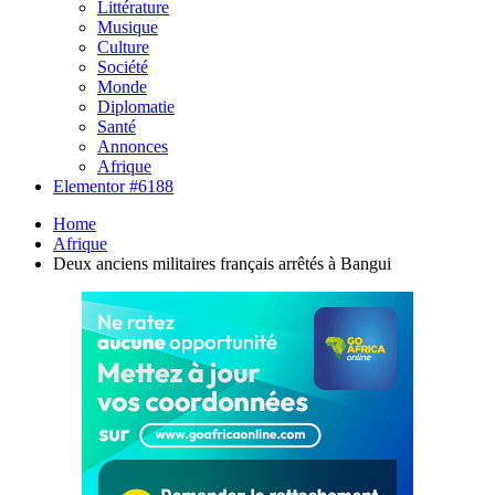
Littérature
Musique
Culture
Société
Monde
Diplomatie
Santé
Annonces
Afrique
Elementor #6188
Home
Afrique
Deux anciens militaires français arrêtés à Bangui