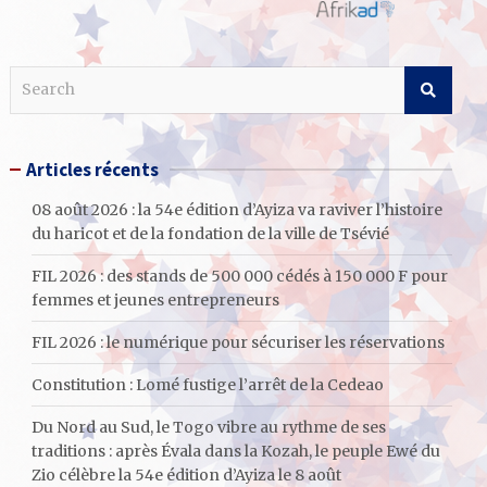
S
e
a
r
Articles récents
c
h
08 août 2026 : la 54e édition d’Ayiza va raviver l’histoire
du haricot et de la fondation de la ville de Tsévié
FIL 2026 : des stands de 500 000 cédés à 150 000 F pour
femmes et jeunes entrepreneurs
FIL 2026 : le numérique pour sécuriser les réservations
Constitution : Lomé fustige l’arrêt de la Cedeao
Du Nord au Sud, le Togo vibre au rythme de ses
traditions : après Évala dans la Kozah, le peuple Ewé du
Zio célèbre la 54e édition d’Ayiza le 8 août