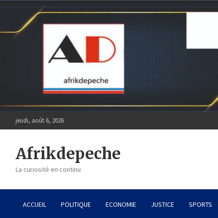
Skip
to
content
jeudi, août 6, 2026
Afrikdepeche
La curiosité en continu
ACCUEIL
POLITIQUE
ECONOMIE
JUSTICE
SPORTS