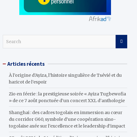
S
e
a
r
Articles récents
c
h
À l’origine d’Ayiza, l’histoire singulière de Tsévié et du
haricot de l’espoir
Zio en féerie : la prestigieuse soirée « Ayiza Tugbewofia
» de ce 7 août ponctuée d’un concert XXL d’anthologie
Shanghai : des cadres togolais en immersion au cœur
du corridor G60, symbole d’une coopération sino-
togolaise axée sur l’excellence et le leadership d’impact