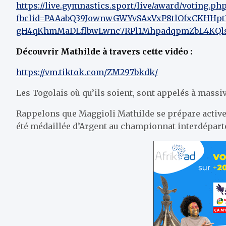
https://live.gymnastics.sport/live/award/voting.ph
fbclid=PAAabQ39JownwGWYvSAxVxP8tlOfxCKHHp
gH4qKhmMaDLflbwLwnc7RPl1MhpadqpmZbL4KQls
Découvrir Mathilde à travers cette vidéo :
https://vm.tiktok.com/ZM297bkdk/
Les Togolais où qu’ils soient, sont appelés à mass
Rappelons que Maggioli Mathilde se prépare active
été médaillée d’Argent au championnat interdépart