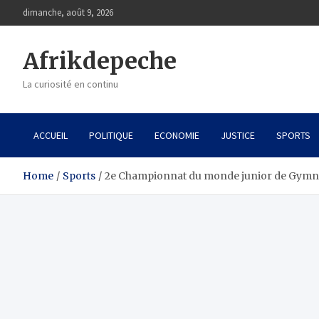
Skip
dimanche, août 9, 2026
to
content
Afrikdepeche
La curiosité en continu
ACCUEIL
POLITIQUE
ECONOMIE
JUSTICE
SPORTS
Home
Sports
2e Championnat du monde junior de Gymnast