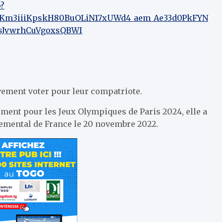
p?
tKm3iiiKpskH80BuOLiN17xUWd4_aem_Ae33d0PkFYN
JvwrhCuVgoxsQBWI
ivement voter pour leur compatriote.
ment pour les Jeux Olympiques de Paris 2024, elle a
emental de France le 20 novembre 2022.