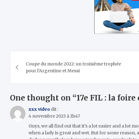
Navigation
Coupe du monde 2022: un troisième trophée
de
pour l’Argentine et Messi
l’article
One thought on “
17e FIL : la foire
xxx video
dit :
4 novembre 2023 à 1h47
Guys, we all find out that it’s a lot easier and a lot 
when a lady is great and wet. But for some reason, a