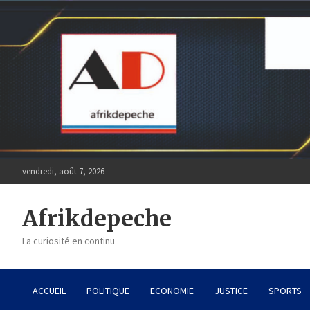
Skip
to
content
vendredi, août 7, 2026
Afrikdepeche
La curiosité en continu
ACCUEIL
POLITIQUE
ECONOMIE
JUSTICE
SPORTS