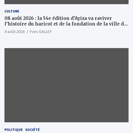
CULTURE
08 août 2026 : la 54e édition d’Ayiza va raviver
l’histoire du haricot et de la fondation de la ville de
Tsévié
4 août 2026
Yves GALLEY
POLITIQUE
SOCIÉTÉ