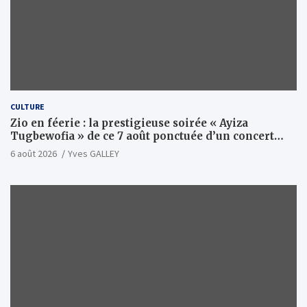
CULTURE
Zio en féerie : la prestigieuse soirée « Ayiza
Tugbewofia » de ce 7 août ponctuée d’un concert
XXL d’anthologie
6 août 2026
Yves GALLEY