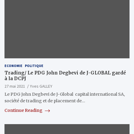
ECONOMIE
POLITIQUE
Trading/ Le PDG John Degbevi de J-GLOBAL gardé
à la DCPJ
27 mai 2021
Yves GALLEY
Le PDG John Degbevi de J-Global capital international SA,
société de trading et de placement de…
Continue Reading