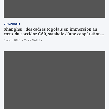
DIPLOMATIE
Shanghai : des cadres togolais en immersion au
cœur du corridor G60, symbole d’une coopération
sino-togolaise axée sur l’excellence et le leadership
6 août 2026
Yves GALLEY
d’impact