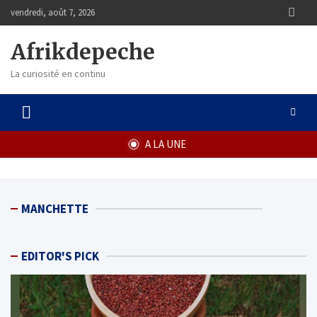
Skip
vendredi, août 7, 2026
to
content
Afrikdepeche
La curiosité en continu
A LA UNE
MANCHETTE
EDITOR'S PICK