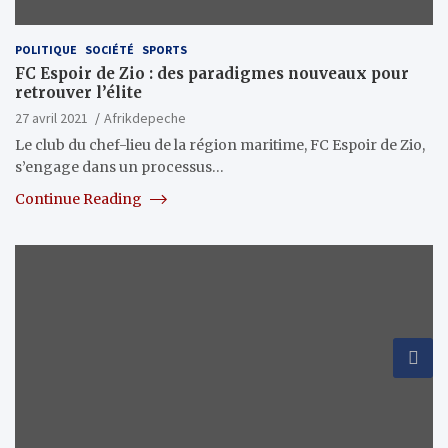
POLITIQUE
SOCIÉTÉ
SPORTS
FC Espoir de Zio : des paradigmes nouveaux pour
retrouver l’élite
27 avril 2021
Afrikdepeche
Le club du chef-lieu de la région maritime, FC Espoir de Zio,
s’engage dans un processus…
Continue Reading