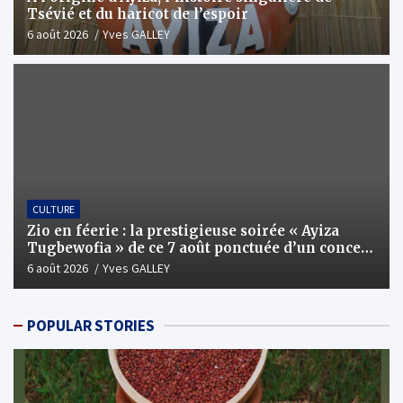
Tsévié et du haricot de l’espoir
6 août 2026
Yves GALLEY
CULTURE
Zio en féerie : la prestigieuse soirée « Ayiza
Tugbewofia » de ce 7 août ponctuée d’un concert
XXL d’anthologie
6 août 2026
Yves GALLEY
POPULAR STORIES