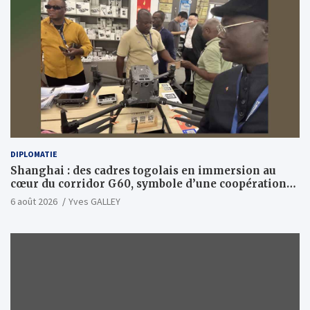
DIPLOMATIE
Shanghai : des cadres togolais en immersion au
cœur du corridor G60, symbole d’une coopération
sino-togolaise axée sur l’excellence et le leadership
6 août 2026
Yves GALLEY
d’impact