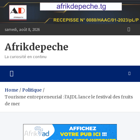
Skip
to
content
samedi, août 8, 2026
Afrikdepeche
La curiosité en continu
Home
Politique
Tourisme entrepreneurial : l’AJDL lance le festival des fruits
de mer