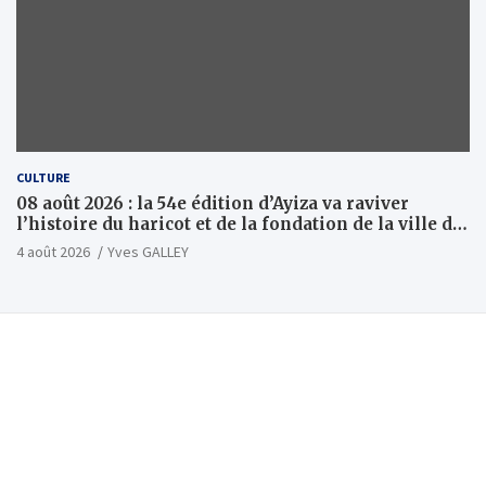
CULTURE
08 août 2026 : la 54e édition d’Ayiza va raviver
l’histoire du haricot et de la fondation de la ville de
Tsévié
4 août 2026
Yves GALLEY