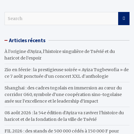
S
e
a
r
Articles récents
c
h
À l’origine d’Ayiza, l’histoire singulière de Tsévié et du
haricot de l’espoir
Zio en féerie : la prestigieuse soirée « Ayiza Tugbewofia » de
ce 7 août ponctuée d’un concert XXL d’anthologie
Shanghai : des cadres togolais en immersion au cœur du
corridor G60, symbole d’une coopération sino-togolaise
axée sur l’excellence et le leadership d’impact
08 août 2026 : la 54e édition d’Ayiza va raviver l’histoire du
haricot et de la fondation de la ville de Tsévié
FIL 2026 : des stands de 500 000 cédés à 150 000 F pour