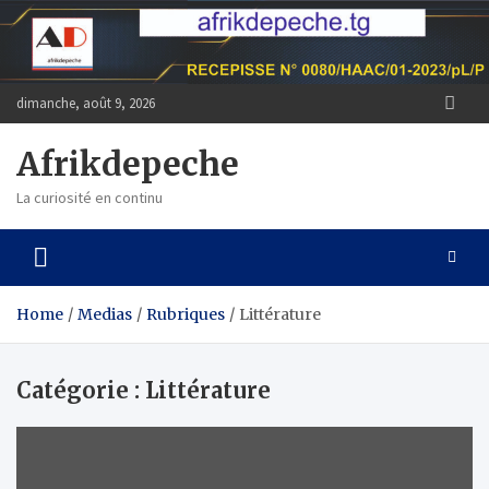
Skip
to
content
dimanche, août 9, 2026
Afrikdepeche
La curiosité en continu
Home
Medias
Rubriques
Littérature
Catégorie :
Littérature