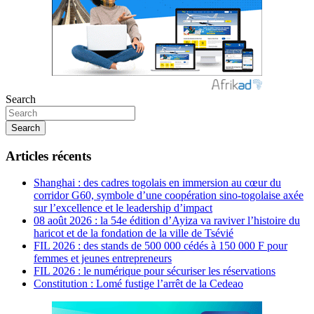
Search
Search
Articles récents
Shanghai : des cadres togolais en immersion au cœur du
corridor G60, symbole d’une coopération sino-togolaise axée
sur l’excellence et le leadership d’impact
08 août 2026 : la 54e édition d’Ayiza va raviver l’histoire du
haricot et de la fondation de la ville de Tsévié
FIL 2026 : des stands de 500 000 cédés à 150 000 F pour
femmes et jeunes entrepreneurs
FIL 2026 : le numérique pour sécuriser les réservations
Constitution : Lomé fustige l’arrêt de la Cedeao