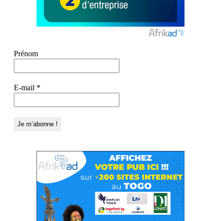
Prénom
E-mail
*