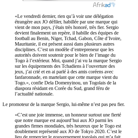
«Le vendredi dernier, rien qu’à voir une délégation
étrangère aux JO défiler, habillée par une marque qui
vient de mon pays, j’étais très honoré, très fier. Sergio
devient finalement un repère, il habille des équipes de
football au Benin, Niger, Tchad, Gabon, Côte d’Ivoire,
Mauritanie, il est présent aussi dans plusieurs autres
disciplines. C’est un modèle d’entrepreneur que les
autorités doivent soutenir pour le bien de l’image du
Togo à l’extérieur. Moi, quand j’ai vu la marque Sergio
sur les équipements des Tchadiens à l’ouverture des
jeux, j’ai crié et en ai parlé à des amis coréens avec
fanfaronnade, en martelant que cette marque vient du
Togo.», confie Dela Domenyinou, un Togolais de la
diaspora résidant en Corée du Sud, grand féru de
l’actualité nationale.
Le promoteur de la marque Sergio, lui-même n’est pas peu fier.
«C’est une joie immense, un honneur surtout une fierté
que notre marque est aujourd’hui aux JO parmi les
grandes firmes mondiales, très heureux que le Togo est
doublement représenté aux JO de Tokyo 2020. C’est le
lieu de remercier le gouvernement togolais qui m’a fait