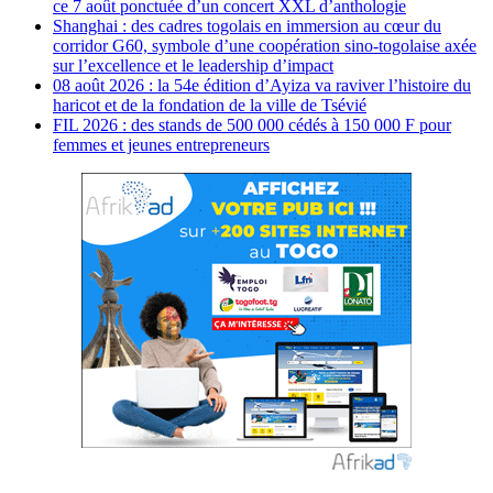
ce 7 août ponctuée d’un concert XXL d’anthologie
Shanghai : des cadres togolais en immersion au cœur du
corridor G60, symbole d’une coopération sino-togolaise axée
sur l’excellence et le leadership d’impact
08 août 2026 : la 54e édition d’Ayiza va raviver l’histoire du
haricot et de la fondation de la ville de Tsévié
FIL 2026 : des stands de 500 000 cédés à 150 000 F pour
femmes et jeunes entrepreneurs