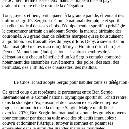
les JO, tient ferme de ses deux mains le drapeau de son pays,
drainant derrière elle le reste de la délégation.
Tous, joyeux et fiers, participaient à la grande parade, étrennant des
uniformes griffés Sergio. Le Comité national olympique et sportif
tchadien, radical dans ses choix d’équipementier sportif, a privilégié
le consommer africain en adoptant Sergio, la marque africaine des
couronnés. Au grand dam de célèbres marques qui se bousculaient
au portillon. Les trois athlètes du pays d’Idris Deby, à savoir Bachir
Mahamat (400 mètres masculin), Marlyse Hourtou (Tir à l’arc) et
Demos Memneloum (Judo), et tous les autres membres de la
délégation ont chacun bénéficié d’un kit Sergio complet composé
notamment des ensembles survêtements, des polos, des sacs, des
bermudas, des T-shirts, des chaussettes, des maillots.
Le Cnos-Tchad adopte Sergio pour habiller toute sa délégatio
Ce grand coup que représente le partenariat entre Ben Sergio
International et le Comité national olympique sportif du Tchad rentre
dans la stratégie d’expansion et de croissance de cette entreprise
togolaise promotrice de la marque Sergio. Malgré un difficile
exercice 2020, Ben Sergio International se donne les grands moyens
pour continuer par tisser sa toile avec des objectifs immuables :
couvrir et dominer l’Afrique, tutoyer le sommet en posant ses
empreintes dans le giron des grandes marques mondiales.