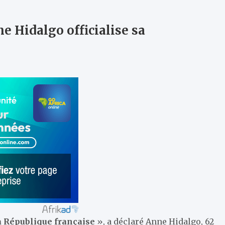
e Hidalgo officialise sa
la République française
», a déclaré Anne Hidalgo, 62