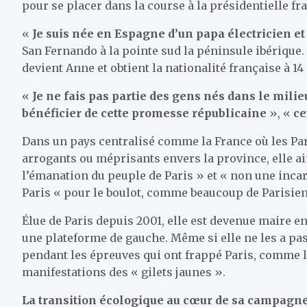
pour se placer dans la course à la présidentielle fra
«
Je suis née en Espagne d’un papa électricien e
San Fernando à la pointe sud la péninsule ibérique. 
devient Anne et obtient la nationalité française à 14
«
Je ne fais pas partie des gens nés dans le milie
bénéficier de cette promesse républicaine
», «
cet
Dans un pays centralisé comme la France où les Pa
arrogants ou méprisants envers la province, elle a
l’émanation du peuple de Paris » et « non une incar
Paris « pour le boulot, comme beaucoup de Parisien
Élue de Paris depuis 2001, elle est devenue maire en
une plateforme de gauche. Même si elle ne les a pas
pendant les épreuves qui ont frappé Paris, comme le
manifestations des « gilets jaunes ».
La transition écologique au cœur de sa campagn