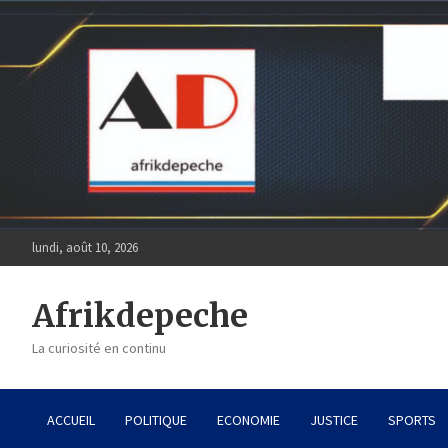
Skip
to
content
lundi, août 10, 2026
Afrikdepeche
La curiosité en continu
ACCUEIL
POLITIQUE
ECONOMIE
JUSTICE
SPORTS