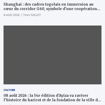
Shanghai : des cadres togolais en immersion au
cœur du corridor G60, symbole d’une coopération
sino-togolaise axée sur l’excellence et le leadership
6 août 2026
Yves GALLEY
d’impact
CULTURE
08 août 2026 : la 54e édition d’Ayiza va raviver
l’histoire du haricot et de la fondation de la ville de
Tsévié