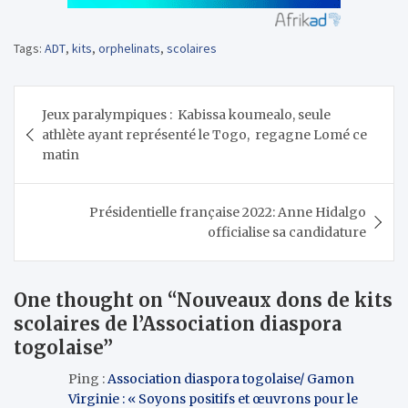
Tags:
ADT
,
kits
,
orphelinats
,
scolaires
Navigation
Jeux paralympiques : Kabissa koumealo, seule
de
athlète ayant représenté le Togo, regagne Lomé ce
l’article
matin
Présidentielle française 2022: Anne Hidalgo
officialise sa candidature
One thought on “
Nouveaux dons de kits
scolaires de l’Association diaspora
togolaise
”
Ping :
Association diaspora togolaise/ Gamon
Virginie : « Soyons positifs et œuvrons pour le