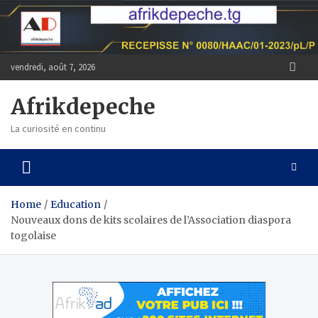
Skip
to
content
vendredi, août 7, 2026
Afrikdepeche
La curiosité en continu
Home
Education
Nouveaux dons de kits scolaires de l’Association diaspora
togolaise