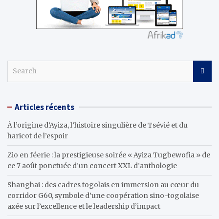
S
e
a
r
Articles récents
c
h
À l’origine d’Ayiza, l’histoire singulière de Tsévié et du
haricot de l’espoir
Zio en féerie : la prestigieuse soirée « Ayiza Tugbewofia » de
ce 7 août ponctuée d’un concert XXL d’anthologie
Shanghai : des cadres togolais en immersion au cœur du
corridor G60, symbole d’une coopération sino-togolaise
axée sur l’excellence et le leadership d’impact