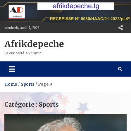
Skip
to
content
vendredi, août 7, 2026
Afrikdepeche
La curiosité en continu
Home
Sports
Page 9
Catégorie :
Sports