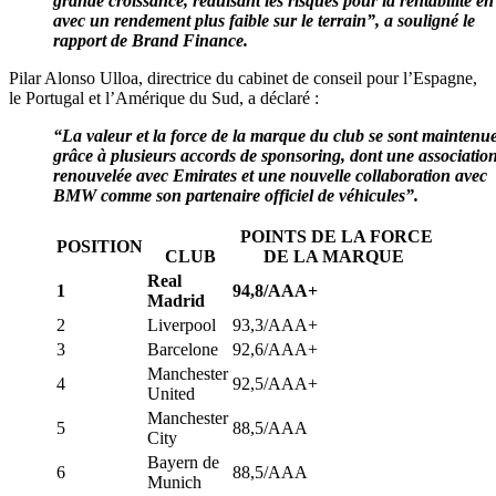
grande croissance, réduisant les risques pour la rentabilité en
avec un rendement plus faible sur le terrain”, a souligné le
rapport de Brand Finance.
Pilar Alonso Ulloa, directrice du cabinet de conseil pour l’Espagne,
le Portugal et l’Amérique du Sud, a déclaré :
“La valeur et la force de la marque du club se sont maintenu
grâce à plusieurs accords de sponsoring, dont une associatio
renouvelée avec Emirates et une nouvelle collaboration avec
BMW comme son partenaire officiel de véhicules”.
POINTS DE LA FORCE
POSITION
CLUB
DE LA MARQUE
Real
1
94,8/AAA+
Madrid
2
Liverpool
93,3/AAA+
3
Barcelone
92,6/AAA+
Manchester
4
92,5/AAA+
United
Manchester
5
88,5/AAA
City
Bayern de
6
88,5/AAA
Munich