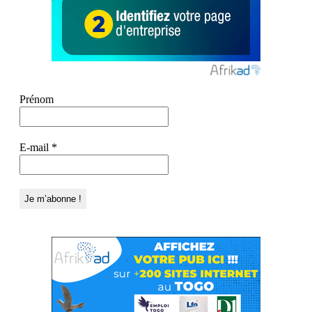
Prénom
E-mail
*