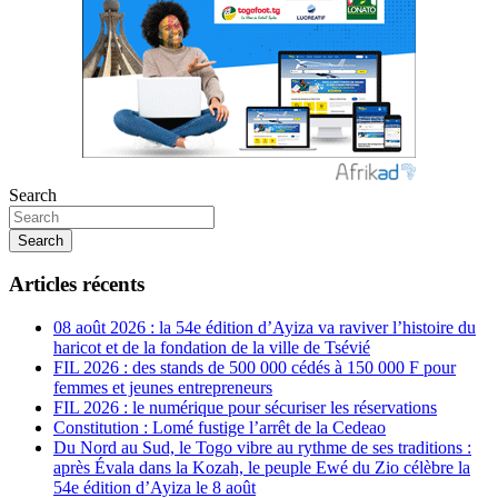
Search
Search
Articles récents
08 août 2026 : la 54e édition d’Ayiza va raviver l’histoire du
haricot et de la fondation de la ville de Tsévié
FIL 2026 : des stands de 500 000 cédés à 150 000 F pour
femmes et jeunes entrepreneurs
FIL 2026 : le numérique pour sécuriser les réservations
Constitution : Lomé fustige l’arrêt de la Cedeao
Du Nord au Sud, le Togo vibre au rythme de ses traditions :
après Évala dans la Kozah, le peuple Ewé du Zio célèbre la
54e édition d’Ayiza le 8 août